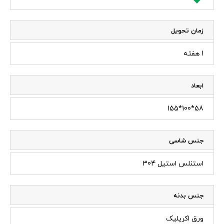
زمان تحویل
1 هفته
ابعاد
58*100*155
جنس شاسی
استنلس استیل 304
جنس بدنه
ورق اکریلیک