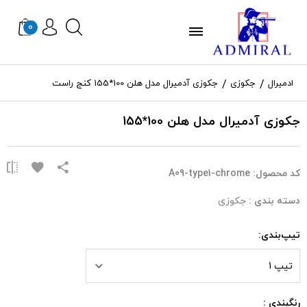
0
ادمیرال
جکوزی
جکوزی آدمیرال مدل هلن 100*155 کنج راست
جکوزی آدمیرال مدل هلن 100*155
کد محصول:
A09-type1-chrome
دسته بندی :
جکوزی
تیپ‌بندی:
تیپ 1
رنگبندی :