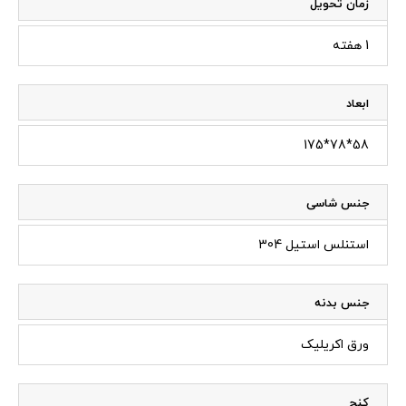
زمان تحویل
1 هفته
ابعاد
58*78*175
جنس شاسی
استنلس استیل 304
جنس بدنه
ورق اکریلیک
کنج