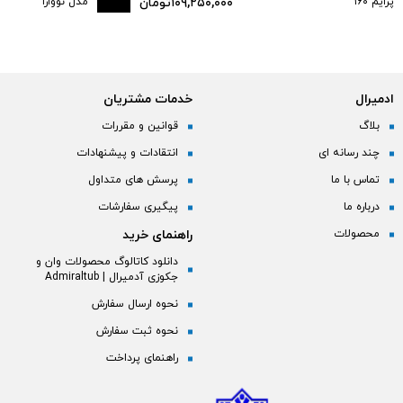
پرایم ۱۶۰
۱۰۹,۲۵۰,۰۰۰
تومان
مدل نووارا
180*90 با
شیرآلات
ادمیرال
خدمات مشتریان
بلاگ
قوانین و مقررات
چند رسانه ای
انتقادات و پیشنهادات
تماس با ما
پرسش های متداول
درباره ما
پیگیری سفارشات
محصولات
راهنمای خرید
دانلود کاتالوگ محصولات وان و
جکوزی آدمیرال | Admiraltub
نحوه ارسال سفارش
نحوه ثبت سفارش
راهنمای پرداخت