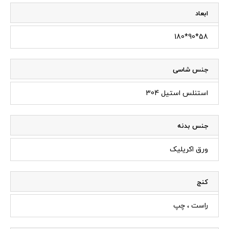
ابعاد
58*90*180
جنس شاسی
استنلس استیل 304
جنس بدنه
ورق اکریلیک
کنج
راست ، چپ